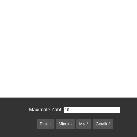
Maximale Zahl:
Plus +
Minus -
Mal *
Geteilt /